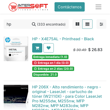
Contáctenos
(333 encontrado)
HP - X4E75AL - Printhead - Black
$
26.83
$
30.49
Entrega inmediata (1.0)
Entrega en 1 día (0.0)
Entrega en 2 días (20.0)
Disponible: 21.0
HP 206X - Alto rendimiento - negro -
original - LaserJet - cartucho de
tóner (W2110X) - para Color LaserJet
Pro M255dw, M255nw, MFP
M282nw, MFP M283cdw, MFP