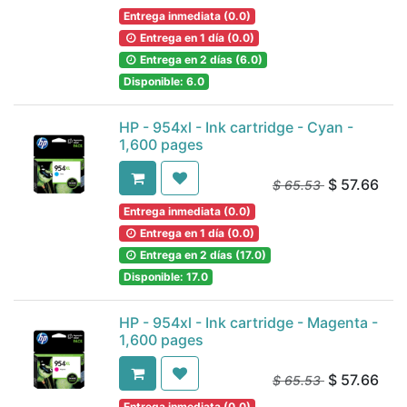
Entrega inmediata (0.0)
Entrega en 1 día (0.0)
Entrega en 2 días (6.0)
Disponible: 6.0
HP - 954xl - Ink cartridge - Cyan -
1,600 pages
$
57.66
$
65.53
Entrega inmediata (0.0)
Entrega en 1 día (0.0)
Entrega en 2 días (17.0)
Disponible: 17.0
HP - 954xl - Ink cartridge - Magenta -
1,600 pages
$
57.66
$
65.53
Entrega inmediata (0.0)