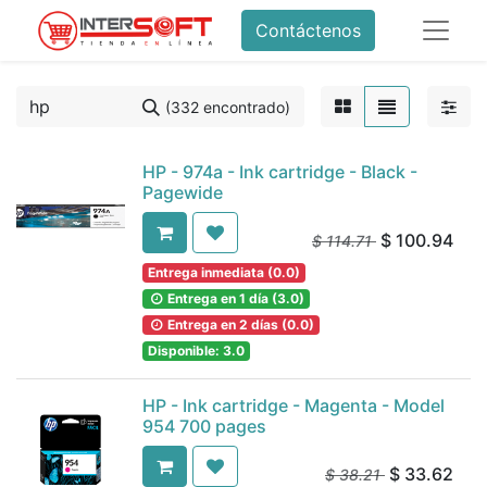
Contáctenos
(332 encontrado)
HP - 974a - Ink cartridge - Black -
Pagewide
$
100.94
$
114.71
Entrega inmediata (0.0)
Entrega en 1 día (3.0)
Entrega en 2 días (0.0)
Disponible: 3.0
HP - Ink cartridge - Magenta - Model
954 700 pages
$
33.62
$
38.21