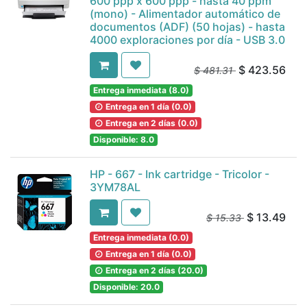
600 ppp x 600 ppp - hasta 40 ppm
(mono) - Alimentador automático de
documentos (ADF) (50 hojas) - hasta
4000 exploraciones por día - USB 3.0
$
423.56
$
481.31
Entrega inmediata (8.0)
Entrega en 1 día (0.0)
Entrega en 2 días (0.0)
Disponible: 8.0
HP - 667 - Ink cartridge - Tricolor -
3YM78AL
$
13.49
$
15.33
Entrega inmediata (0.0)
Entrega en 1 día (0.0)
Entrega en 2 días (20.0)
Disponible: 20.0