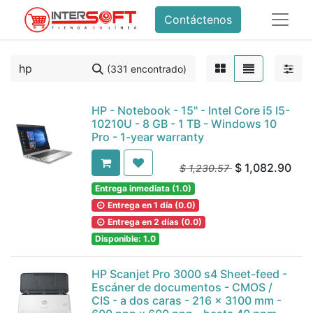
Contáctenos
(331 encontrado)
HP - Notebook - 15" - Intel Core i5 I5-
10210U - 8 GB - 1 TB - Windows 10
Pro - 1-year warranty
$
1,082.90
$
1,230.57
Entrega inmediata (1.0)
Entrega en 1 día (0.0)
Entrega en 2 días (0.0)
Disponible: 1.0
HP Scanjet Pro 3000 s4 Sheet-feed -
Escáner de documentos - CMOS /
CIS - a dos caras - 216 x 3100 mm -