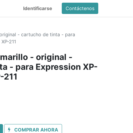
Identificarse
Contáctenos
riginal - cartucho de tinta - para
 XP-211
arillo - original -
ta - para Expression XP-
P-211
COMPRAR AHORA