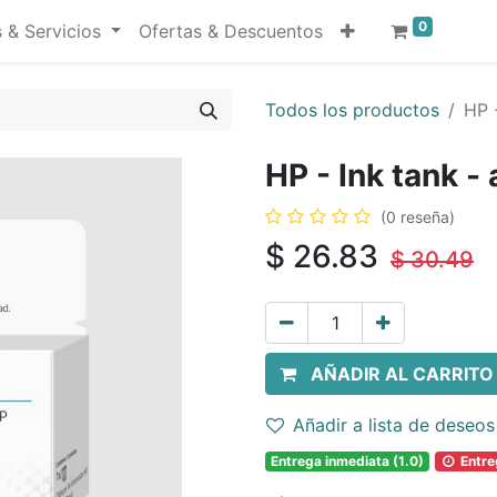
0
 & Servicios
Ofertas & Descuentos
Todos los productos
HP 
HP - Ink tank -
(0 reseña)
$
26.83
$
30.49
AÑADIR AL CARRITO
Añadir a lista de deseos
Entrega inmediata (1.0)
Entreg