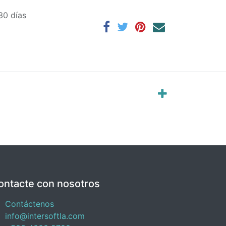
30 días
ontacte con nosotros
Contáctenos
info@intersoftla.com