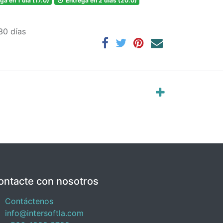
ga en 1 día (17.0)
Entrega en 2 días (20.0)
30 días
ontacte con nosotros
Contáctenos
info@intersoftla.com