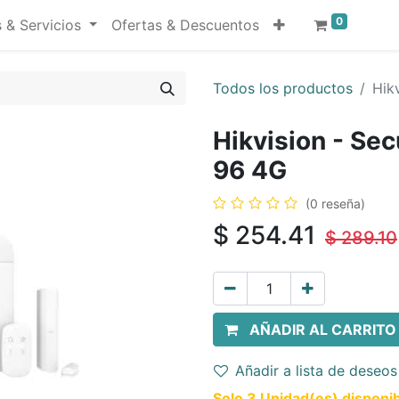
0
 & Servicios
Ofertas & Descuentos
Todos los productos
Hik
Hikvision - Sec
96 4G
(0 reseña)
$
254.41
$
289.10
AÑADIR AL CARRITO
Añadir a lista de deseos
Solo 3 Unidad(es) disponib