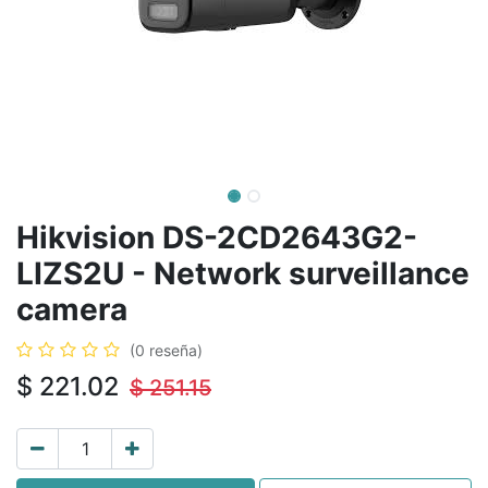
Hikvision DS-2CD2643G2-
LIZS2U - Network surveillance
camera
(0 reseña)
$
221.02
$
251.15