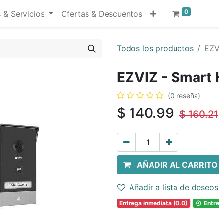
0
 & Servicios
Ofertas & Descuentos
Todos los productos
EZV
EZVIZ - Smart
(0 reseña)
$
140.99
$
160.21
AÑADIR AL CARRITO
Añadir a lista de deseos
Entrega inmediata (0.0)
Entre