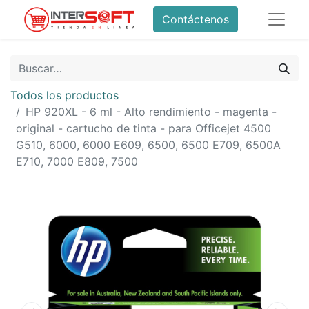
Contáctenos
Todos los productos
HP 920XL - 6 ml - Alto rendimiento - magenta -
original - cartucho de tinta - para Officejet 4500
G510, 6000, 6000 E609, 6500, 6500 E709, 6500A
E710, 7000 E809, 7500