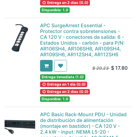
Entrega en 2 días (0.0)
Disponible: 1.0
APC SurgeArrest Essential -
Protector contra sobretensiones -
CA 120 V - conectores de salida: 6 -
Estados Unidos - carbón - para P/N:
AR106SH4, AR106SH6, AR109SH4,
AR109SH6, AR112SH4, AR112SH6
$
17.80
$
20.23
Entrega inmediata (1.0)
Entrega en 1 día (0.0)
Entrega en 2 días (0.0)
Disponible: 1.0
APC Basic Rack-Mount PDU - Unidad
de distribución de alimentación
(montaje en bastidor) - CA 120 V -
2.4 kW - input: NEMA L5-20 -