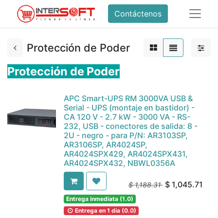
Contáctenos
Protección de Poder
Protección de Poder
APC Smart-UPS RM 3000VA USB &
Serial - UPS (montaje en bastidor) -
CA 120 V - 2.7 kW - 3000 VA - RS-
232, USB - conectores de salida: 8 -
2U - negro - para P/N: AR3103SP,
AR3106SP, AR4024SP,
AR4024SPX429, AR4024SPX431,
AR4024SPX432, NBWL0356A
$
1,045.71
$
1,188.31
Entrega inmediata (1.0)
Entrega en 1 día (0.0)