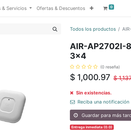
0
 & Servicios
Ofertas & Descuentos
Todos los productos
AIR
AIR-AP2702I-8
3x4
(0 reseña)
$
1,000.97
$
1,13
Sin existencias.
Reciba una notificación 
Guardar para más tar
Entrega inmediata (0.0)