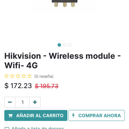
Hikvision - Wireless module -
Wifi- 4G
(0 reseña)
$
172.23
$
195.73
AÑADIR AL CARRITO
COMPRAR AHORA
Añadir a lista de deseos